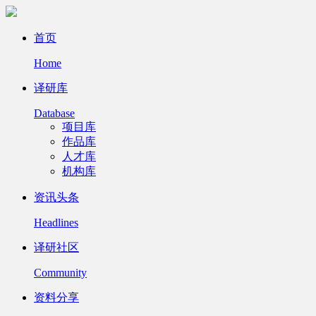
首页
Home
译研库
Database
项目库
作品库
人才库
机构库
资讯头条
Headlines
译研社区
Community
资料分享