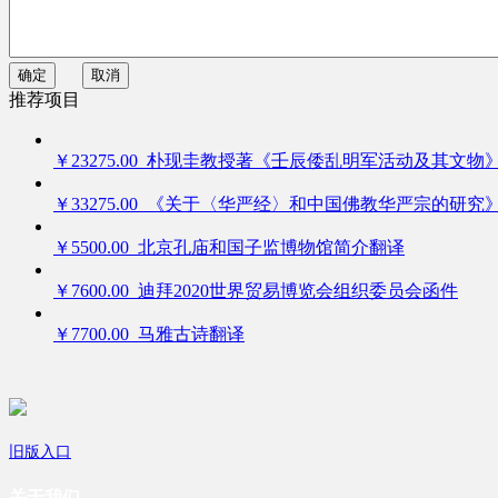
确定
取消
推荐项目
￥23275.00 朴现圭教授著《壬辰倭乱明军活动及其文物
￥33275.00 《关于〈华严经〉和中国佛教华严宗的研究
￥5500.00 北京孔庙和国子监博物馆简介翻译
￥7600.00 迪拜2020世界贸易博览会组织委员会函件
￥7700.00 马雅古诗翻译
旧版入口
关于我们