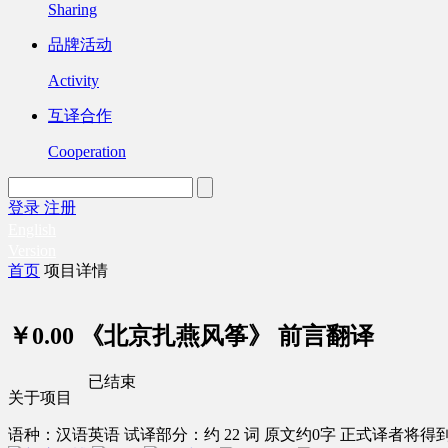
Sharing
品牌活动
Activity
互译合作
Cooperation
登录
注册
English
Version
首页
项目详情
￥0.00
《北京扎燕风筝》 前言翻译
已结束
关于项目
语种：汉语
英语
试译部分：约 22 词
原文约0字
正式译者将得到 