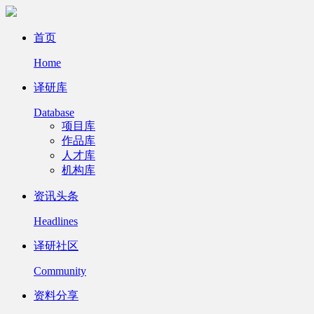
首页
Home
译研库
Database
项目库
作品库
人才库
机构库
资讯头条
Headlines
译研社区
Community
资料分享