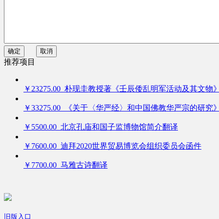
确定
取消
推荐项目
￥23275.00 朴现圭教授著《壬辰倭乱明军活动及其文物
￥33275.00 《关于〈华严经〉和中国佛教华严宗的研究
￥5500.00 北京孔庙和国子监博物馆简介翻译
￥7600.00 迪拜2020世界贸易博览会组织委员会函件
￥7700.00 马雅古诗翻译
旧版入口