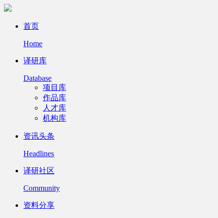
首页
Home
译研库
Database
项目库
作品库
人才库
机构库
资讯头条
Headlines
译研社区
Community
资料分享