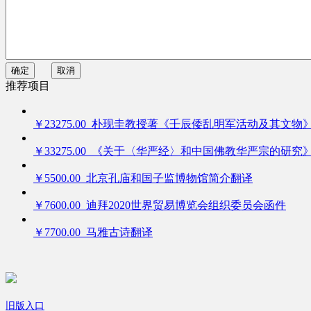
确定
取消
推荐项目
￥23275.00 朴现圭教授著《壬辰倭乱明军活动及其文物
￥33275.00 《关于〈华严经〉和中国佛教华严宗的研究
￥5500.00 北京孔庙和国子监博物馆简介翻译
￥7600.00 迪拜2020世界贸易博览会组织委员会函件
￥7700.00 马雅古诗翻译
旧版入口