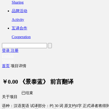
Sharing
品牌活动
Activity
互译合作
Cooperation
登录
注册
English
Version
首页
项目详情
￥0.00
《景泰蓝》 前言翻译
已结束
关于项目
语种：汉语
英语
试译部分：约 30 词
原文约0字
正式译者将得到 