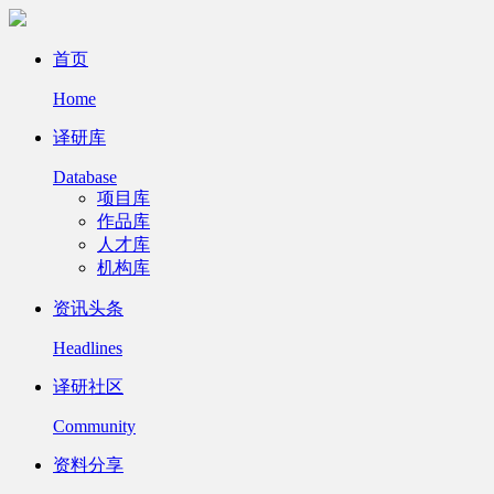
首页
Home
译研库
Database
项目库
作品库
人才库
机构库
资讯头条
Headlines
译研社区
Community
资料分享