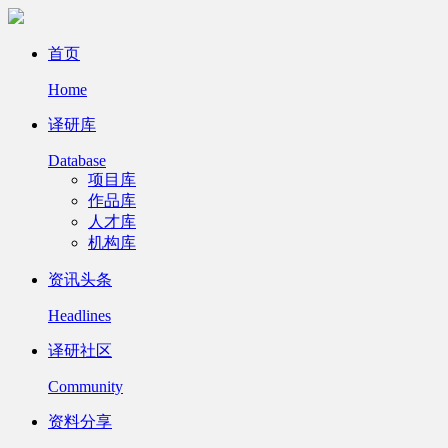
首页
Home
译研库
Database
项目库
作品库
人才库
机构库
资讯头条
Headlines
译研社区
Community
资料分享