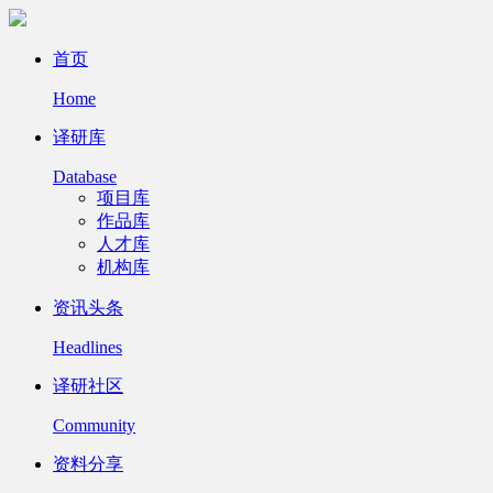
首页
Home
译研库
Database
项目库
作品库
人才库
机构库
资讯头条
Headlines
译研社区
Community
资料分享