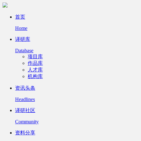
首页
Home
译研库
Database
项目库
作品库
人才库
机构库
资讯头条
Headlines
译研社区
Community
资料分享