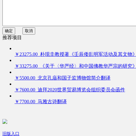
确定
取消
推荐项目
￥23275.00 朴现圭教授著《壬辰倭乱明军活动及其文物
￥33275.00 《关于〈华严经〉和中国佛教华严宗的研究
￥5500.00 北京孔庙和国子监博物馆简介翻译
￥7600.00 迪拜2020世界贸易博览会组织委员会函件
￥7700.00 马雅古诗翻译
旧版入口