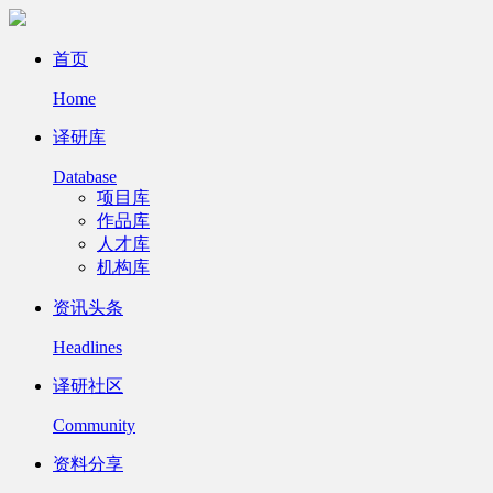
首页
Home
译研库
Database
项目库
作品库
人才库
机构库
资讯头条
Headlines
译研社区
Community
资料分享