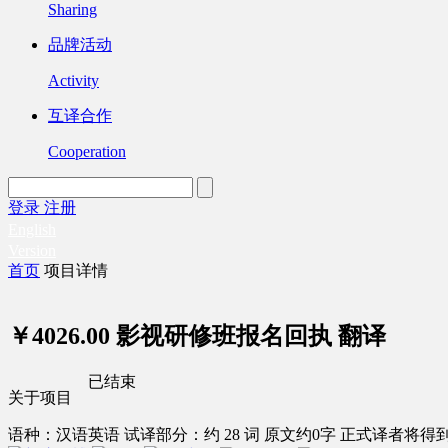
Sharing
品牌活动
Activity
互译合作
Cooperation
登录
注册
English
Version
首页
项目详情
￥4026.00
影视研修班报名回执 翻译
已结束
关于项目
语种：汉语
英语
试译部分：约 28 词
原文约0字
正式译者将得到 