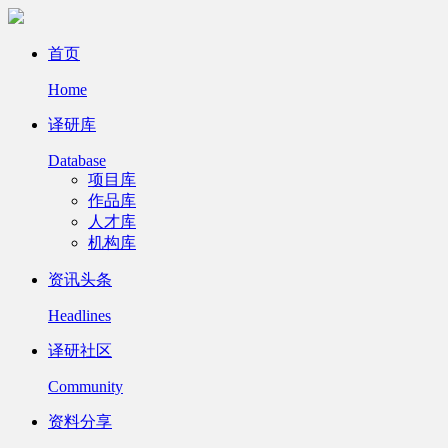
首页
Home
译研库
Database
项目库
作品库
人才库
机构库
资讯头条
Headlines
译研社区
Community
资料分享