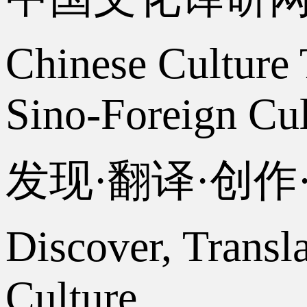
Chinese Culture 
Sino-Foreign Cul
发现·翻译·创
Discover, Transl
Culture