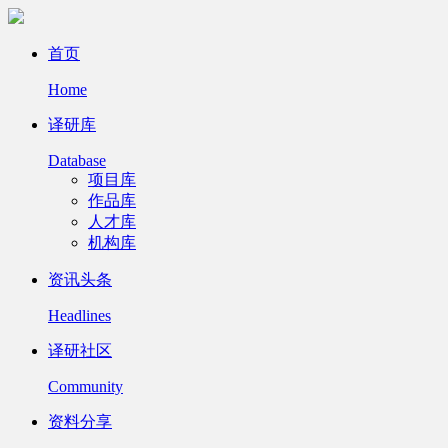
首页
Home
译研库
Database
项目库
作品库
人才库
机构库
资讯头条
Headlines
译研社区
Community
资料分享