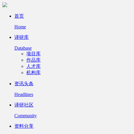
首页
Home
译研库
Database
项目库
作品库
人才库
机构库
资讯头条
Headlines
译研社区
Community
资料分享