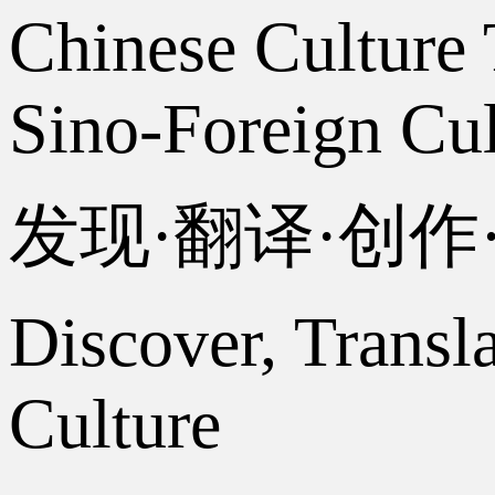
Chinese Culture 
Sino-Foreign Cul
发现·翻译·创
Discover, Transl
Culture