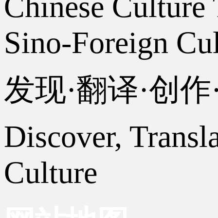
Chinese Culture 
Sino-Foreign Cul
发现·翻译·创
Discover, Transl
Culture