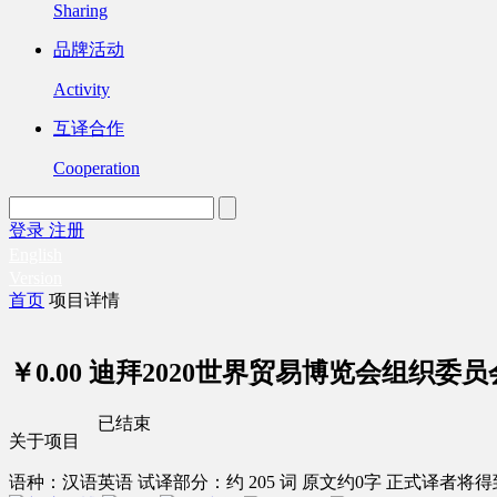
Sharing
品牌活动
Activity
互译合作
Cooperation
登录
注册
English
Version
首页
项目详情
￥0.00
迪拜2020世界贸易博览会组织委
已结束
关于项目
语种：汉语
英语
试译部分：约 205 词
原文约0字
正式译者将得到