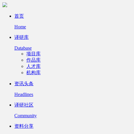
首页
Home
译研库
Database
项目库
作品库
人才库
机构库
资讯头条
Headlines
译研社区
Community
资料分享