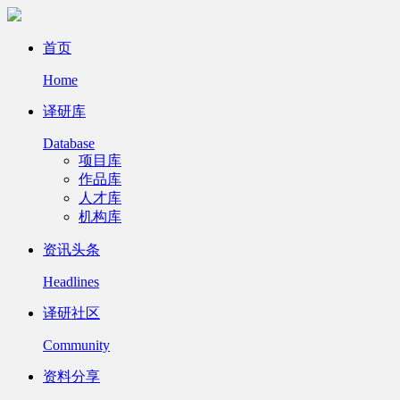
首页
Home
译研库
Database
项目库
作品库
人才库
机构库
资讯头条
Headlines
译研社区
Community
资料分享