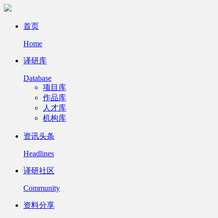
首页
Home
译研库
Database
项目库
作品库
人才库
机构库
资讯头条
Headlines
译研社区
Community
资料分享