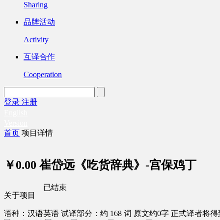
Sharing
品牌活动
Activity
互译合作
Cooperation
登录
注册
English
Version
首页
项目详情
￥0.00
崔岱远《吃货辞典》-宫保鸡丁
已结束
关于项目
语种：汉语
英语
试译部分：约 168 词
原文约0字
正式译者将得到