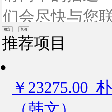
确定
取消
推荐项目
￥23275.
（韩文）