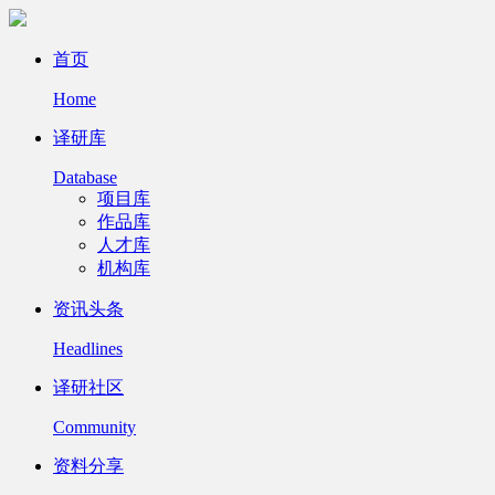
首页
Home
译研库
Database
项目库
作品库
人才库
机构库
资讯头条
Headlines
译研社区
Community
资料分享