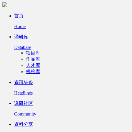
首页
Home
译研库
Database
项目库
作品库
人才库
机构库
资讯头条
Headlines
译研社区
Community
资料分享