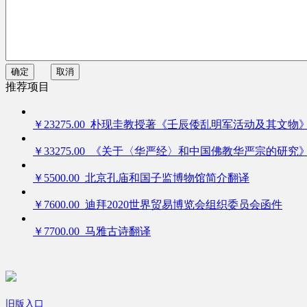
确定
取消
推荐项目
￥23275.00 朴现圭教授著《壬辰倭乱明军活动及其文物
￥33275.00 《关于〈华严经〉和中国佛教华严宗的研究
￥5500.00 北京孔庙和国子监博物馆简介翻译
￥7600.00 迪拜2020世界贸易博览会组织委员会函件
￥7700.00 马雅古诗翻译
旧版入口