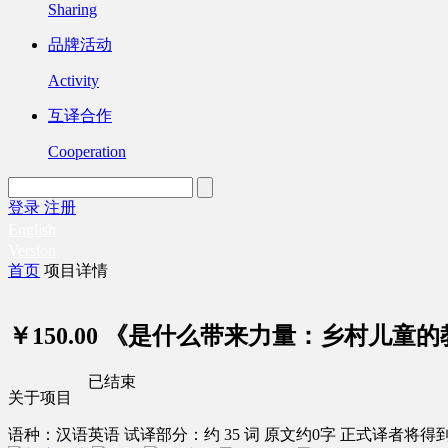
Sharing
品牌活动
Activity
互译合作
Cooperation
登录
注册
English
Version
首页
项目详情
￥150.00
《是什么带来力量：乡村儿童的
已结束
关于项目
语种：汉语
英语
试译部分：约 35 词
原文约0字
正式译者将得到 