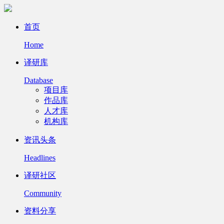
首页
Home
译研库
Database
项目库
作品库
人才库
机构库
资讯头条
Headlines
译研社区
Community
资料分享