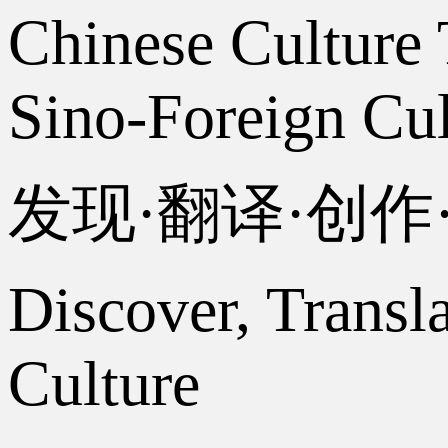
Chinese Culture 
Sino-Foreign Cul
发现·翻译·创
Discover, Transl
Culture