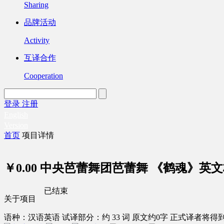
Sharing
品牌活动
Activity
互译合作
Cooperation
登录
注册
English
Version
首页
项目详情
￥0.00
中央芭蕾舞团芭蕾舞 《鹤魂》英文
已结束
关于项目
语种：汉语
英语
试译部分：约 33 词
原文约0字
正式译者将得到 