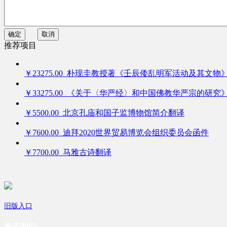
确定
取消
推荐项目
￥23275.00 朴现圭教授著《壬辰倭乱明军活动及其文物
￥33275.00 《关于〈华严经〉和中国佛教华严宗的研究
￥5500.00 北京孔庙和国子监博物馆简介翻译
￥7600.00 迪拜2020世界贸易博览会组织委员会函件
￥7700.00 马雅古诗翻译
旧版入口
关于我们