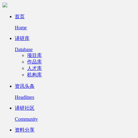
首页
Home
译研库
Database
项目库
作品库
人才库
机构库
资讯头条
Headlines
译研社区
Community
资料分享