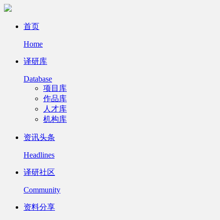
首页
Home
译研库
Database
项目库
作品库
人才库
机构库
资讯头条
Headlines
译研社区
Community
资料分享