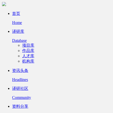
首页
Home
译研库
Database
项目库
作品库
人才库
机构库
资讯头条
Headlines
译研社区
Community
资料分享