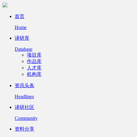
首页
Home
译研库
Database
项目库
作品库
人才库
机构库
资讯头条
Headlines
译研社区
Community
资料分享