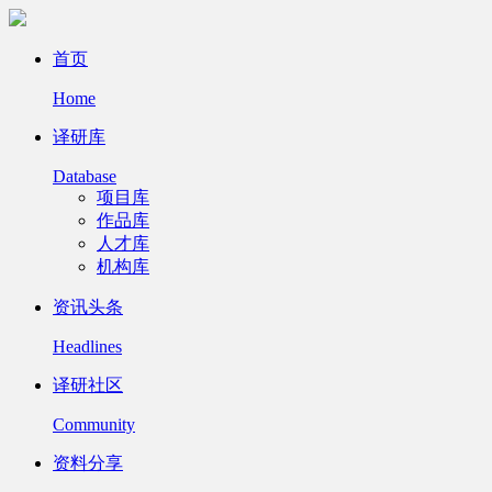
首页
Home
译研库
Database
项目库
作品库
人才库
机构库
资讯头条
Headlines
译研社区
Community
资料分享