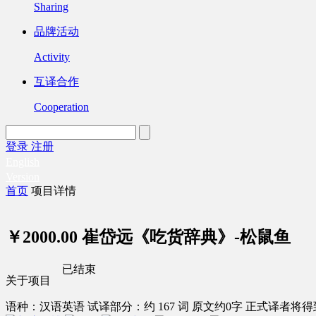
Sharing
品牌活动
Activity
互译合作
Cooperation
登录
注册
English
Version
首页
项目详情
￥2000.00
崔岱远《吃货辞典》-松鼠鱼
已结束
关于项目
语种：汉语
英语
试译部分：约 167 词
原文约0字
正式译者将得到