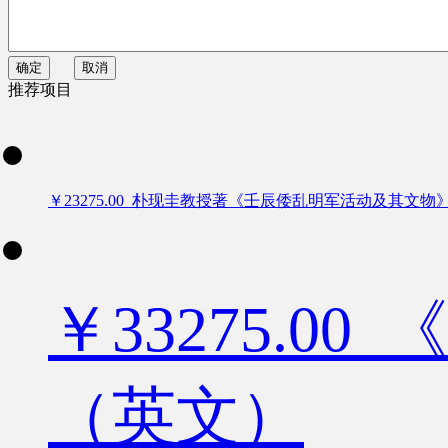
确定
取消
推荐项目
￥23275.00 朴现圭教授著《壬辰倭乱明军活动及其文物
￥33275.
（英文）