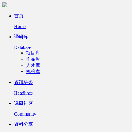
首页
Home
译研库
Database
项目库
作品库
人才库
机构库
资讯头条
Headlines
译研社区
Community
资料分享