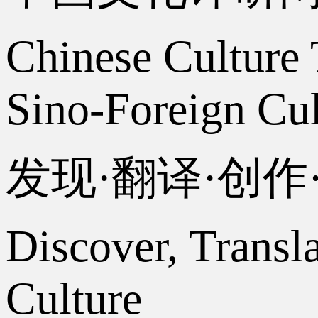
Chinese Culture 
Sino-Foreign Cul
发现·翻译·创
Discover, Transl
Culture