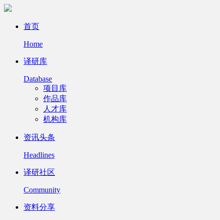
首页
Home
译研库
Database
项目库
作品库
人才库
机构库
资讯头条
Headlines
译研社区
Community
资料分享