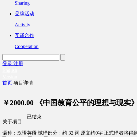
Sharing
品牌活动
Activity
互译合作
Cooperation
登录
注册
English
Version
首页
项目详情
￥2000.00
《中国教育公平的理想与现实》
已结束
关于项目
语种：汉语
英语
试译部分：约 32 词
原文约0字
正式译者将得到 