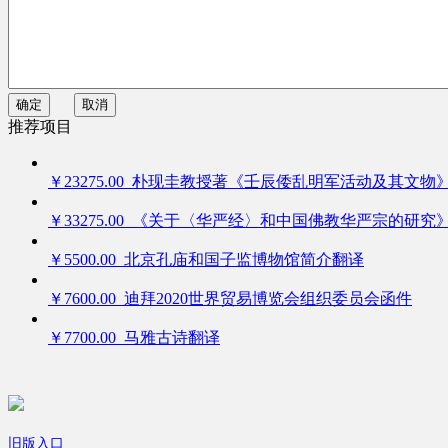
确定
取消
推荐项目
￥23275.00 朴现圭教授著《壬辰倭乱明军活动及其文物
￥33275.00 《关于〈华严经〉和中国佛教华严宗的研究
￥5500.00 北京孔庙和国子监博物馆简介翻译
￥7600.00 迪拜2020世界贸易博览会组织委员会函件
￥7700.00 马雅古诗翻译
旧版入口