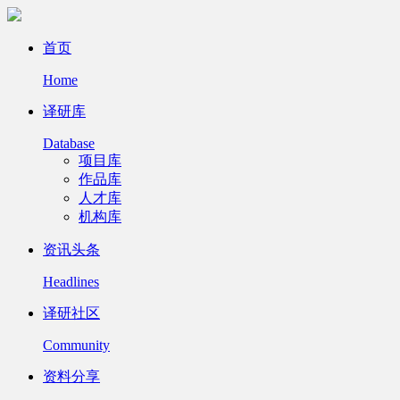
首页
Home
译研库
Database
项目库
作品库
人才库
机构库
资讯头条
Headlines
译研社区
Community
资料分享