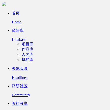
首页
Home
译研库
Database
项目库
作品库
人才库
机构库
资讯头条
Headlines
译研社区
Community
资料分享