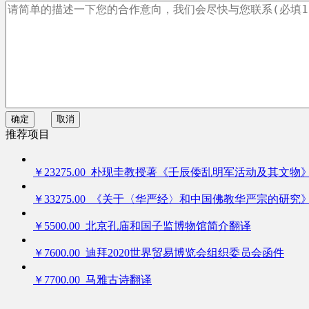
确定
取消
推荐项目
￥23275.00 朴现圭教授著《壬辰倭乱明军活动及其文物
￥33275.00 《关于〈华严经〉和中国佛教华严宗的研究
￥5500.00 北京孔庙和国子监博物馆简介翻译
￥7600.00 迪拜2020世界贸易博览会组织委员会函件
￥7700.00 马雅古诗翻译