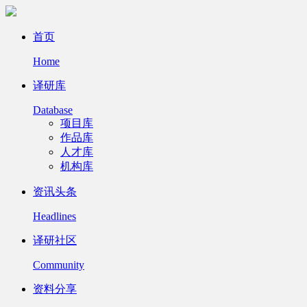
首页
Home
译研库
Database
项目库
作品库
人才库
机构库
资讯头条
Headlines
译研社区
Community
资料分享