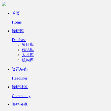
首页
Home
译研库
Database
项目库
作品库
人才库
机构库
资讯头条
Headlines
译研社区
Community
资料分享