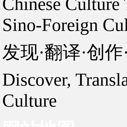
Chinese Culture 
Sino-Foreign Cul
发现·翻译·创
Discover, Transl
Culture