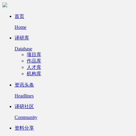
首页
Home
译研库
Database
项目库
作品库
人才库
机构库
资讯头条
Headlines
译研社区
Community
资料分享