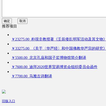
确定
取消
推荐项目
￥23275.00 朴现圭教授著《壬辰倭乱明军活动及其文物
￥33275.00 《关于〈华严经〉和中国佛教华严宗的研究
￥5500.00 北京孔庙和国子监博物馆简介翻译
￥7600.00 迪拜2020世界贸易博览会组织委员会函件
￥7700.00 马雅古诗翻译
旧版入口