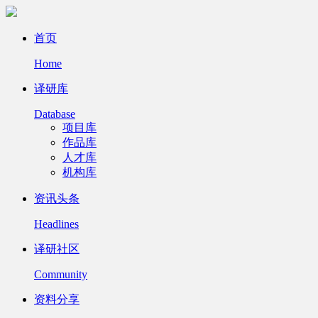
首页
Home
译研库
Database
项目库
作品库
人才库
机构库
资讯头条
Headlines
译研社区
Community
资料分享