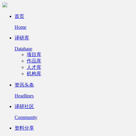
首页
Home
译研库
Database
项目库
作品库
人才库
机构库
资讯头条
Headlines
译研社区
Community
资料分享