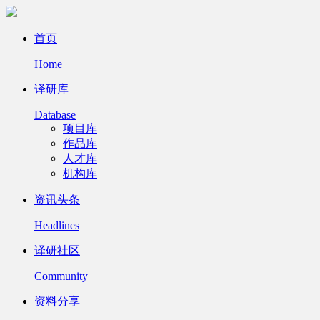
首页
Home
译研库
Database
项目库
作品库
人才库
机构库
资讯头条
Headlines
译研社区
Community
资料分享