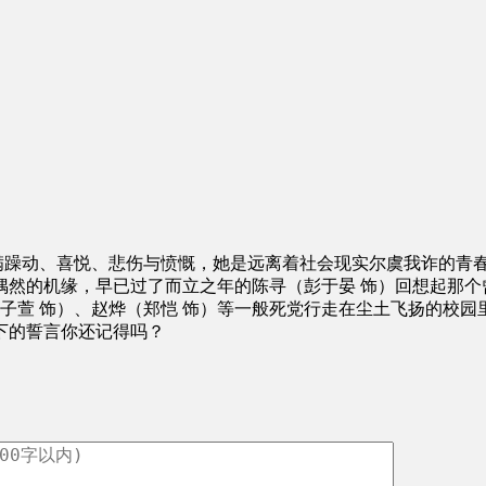
躁动、喜悦、悲伤与愤慨，她是远离着社会现实尔虞我诈的青
偶然的机缘，早已过了而立之年的陈寻（彭于晏 饰）回想起那个
张子萱 饰）、赵烨（郑恺 饰）等一般死党行走在尘土飞扬的校
下的誓言你还记得吗？