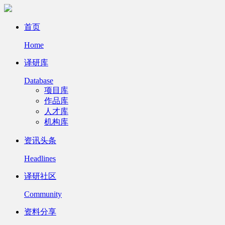
首页
Home
译研库
Database
项目库
作品库
人才库
机构库
资讯头条
Headlines
译研社区
Community
资料分享