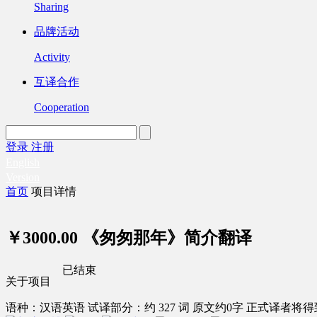
Sharing
品牌活动
Activity
互译合作
Cooperation
登录
注册
English
Version
首页
项目详情
￥3000.00
《匆匆那年》简介翻译
已结束
关于项目
语种：汉语
英语
试译部分：约 327 词
原文约0字
正式译者将得到