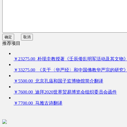
确定
取消
推荐项目
￥23275.00 朴现圭教授著《壬辰倭乱明军活动及其文物
￥33275.00 《关于〈华严经〉和中国佛教华严宗的研究
￥5500.00 北京孔庙和国子监博物馆简介翻译
￥7600.00 迪拜2020世界贸易博览会组织委员会函件
￥7700.00 马雅古诗翻译