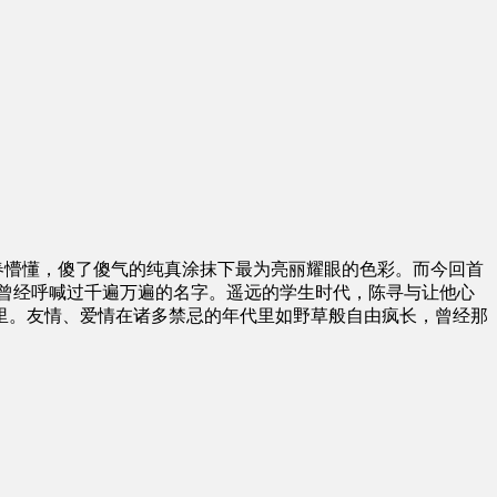
春懵懂，傻了傻气的纯真涂抹下最为亮丽耀眼的色彩。而今回首
曾经呼喊过千遍万遍的名字。遥远的学生时代，陈寻与让他心
园里。友情、爱情在诸多禁忌的年代里如野草般自由疯长，曾经那