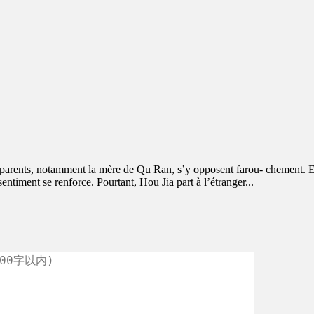
ts, notamment la mère de Qu Ran, s’y opposent farou- chement. Elle 
ntiment se renforce. Pourtant, Hou Jia part à l’étranger...