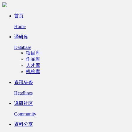
首页
Home
译研库
Database
项目库
作品库
人才库
机构库
资讯头条
Headlines
译研社区
Community
资料分享