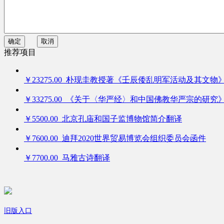
确定
取消
推荐项目
￥23275.00 朴现圭教授著《壬辰倭乱明军活动及其文物
￥33275.00 《关于〈华严经〉和中国佛教华严宗的研究
￥5500.00 北京孔庙和国子监博物馆简介翻译
￥7600.00 迪拜2020世界贸易博览会组织委员会函件
￥7700.00 马雅古诗翻译
旧版入口