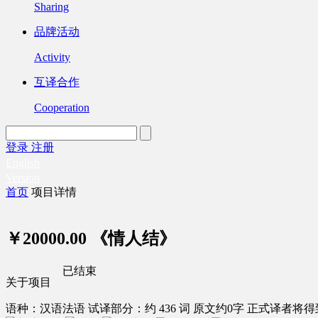
Sharing
品牌活动
Activity
互译合作
Cooperation
登录
注册
English
Version
首页
项目详情
￥20000.00
《情人结》
已结束
关于项目
语种：汉语
法语
试译部分：约 436 词
原文约0字
正式译者将得到