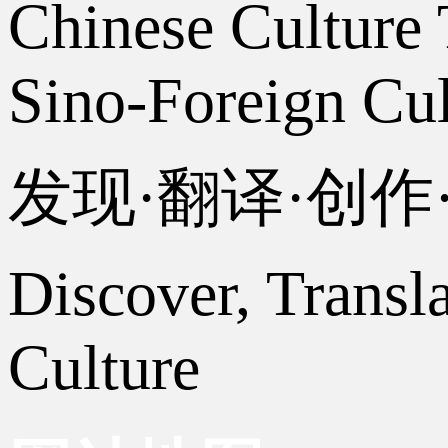
Chinese Culture 
Sino-Foreign Cul
发现·翻译·创
Discover, Transl
Culture