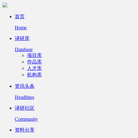
首页
Home
译研库
Database
项目库
作品库
人才库
机构库
资讯头条
Headlines
译研社区
Community
资料分享