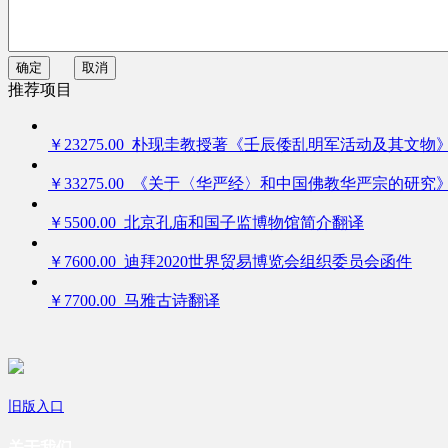
确定
取消
推荐项目
￥23275.00 朴现圭教授著《壬辰倭乱明军活动及其文物
￥33275.00 《关于〈华严经〉和中国佛教华严宗的研究
￥5500.00 北京孔庙和国子监博物馆简介翻译
￥7600.00 迪拜2020世界贸易博览会组织委员会函件
￥7700.00 马雅古诗翻译
旧版入口
关于我们