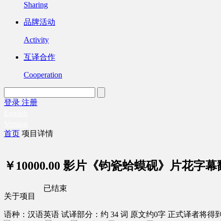
Sharing
品牌活动
Activity
互译合作
Cooperation
登录
注册
English
Version
首页
项目详情
￥10000.00
影片《钧瓷蛤蟆砚》片花字幕
已结束
关于项目
语种：汉语
英语
试译部分：约 34 词
原文约0字
正式译者将得到 