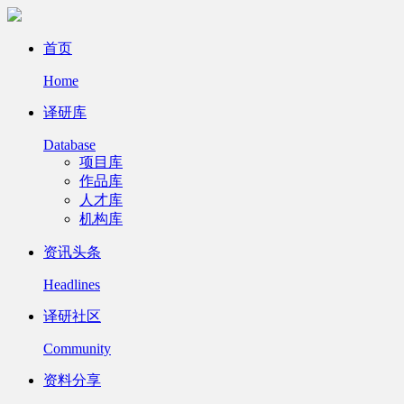
首页
Home
译研库
Database
项目库
作品库
人才库
机构库
资讯头条
Headlines
译研社区
Community
资料分享