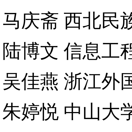
马庆斋 西北民
陆博文 信息工
吴佳燕 浙江外
朱婷悦 中山大