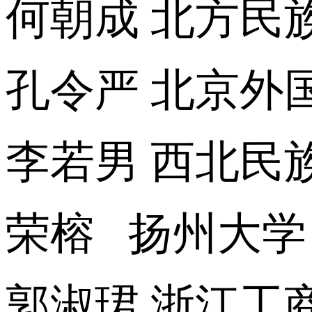
何朝成 北方民
孔令严 北京外
李若男 西北民
荣榕 扬州大学
郭淑珺 浙江工