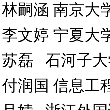
林嗣涵 南京大
李文婷 宁夏大
苏磊 石河子大
付润国 信息工