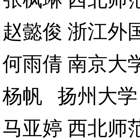
赵懿俊 浙江外
何雨倩 南京大
杨帆 扬州大学
马亚婷 西北师