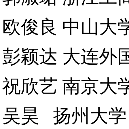
欧俊良 中山大
彭颖达 大连外
祝欣艺 南京大
吴昊 扬州大学