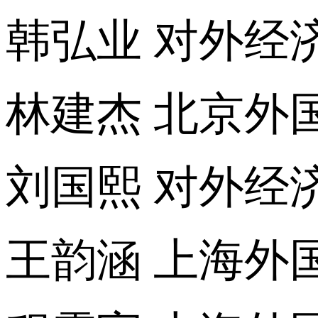
韩弘业 对外经
林建杰 北京外
刘国熙 对外经
王韵涵 上海外