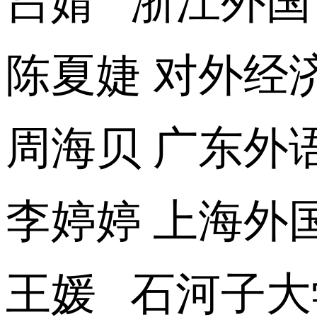
吕婧 浙江外国
陈夏婕 对外经
周海贝 广东外
李婷婷 上海外
王媛 石河子大