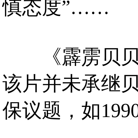
慎态度”……
《霹雳贝贝》
该片并未承继
保议题，如19