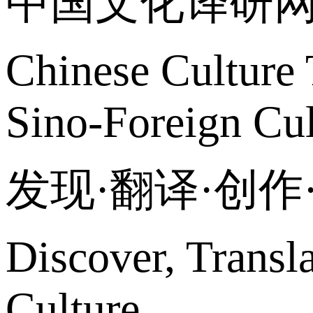
中国文化译研
Chinese Culture 
Sino-Foreign Cul
发现·翻译·创
Discover, Transl
Culture