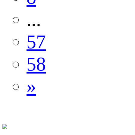
...
57
58
»