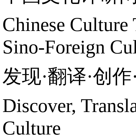
Chinese Culture 
Sino-Foreign Cul
发现·翻译·创
Discover, Transl
Culture