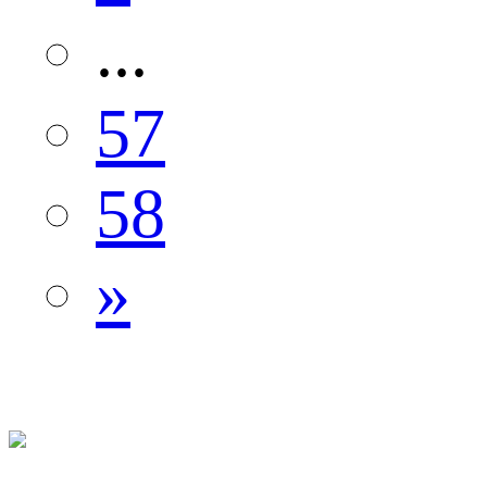
...
57
58
»