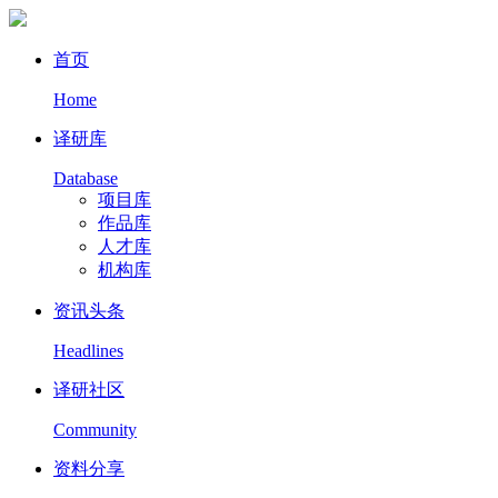
首页
Home
译研库
Database
项目库
作品库
人才库
机构库
资讯头条
Headlines
译研社区
Community
资料分享