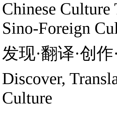
Chinese Culture 
Sino-Foreign Cul
发现·翻译·创
Discover, Transl
Culture