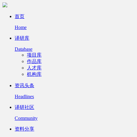
首页
Home
译研库
Database
项目库
作品库
人才库
机构库
资讯头条
Headlines
译研社区
Community
资料分享