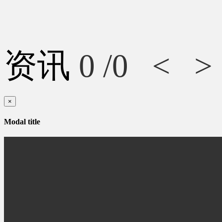
资讯
0
/0
<
>
×
Modal title