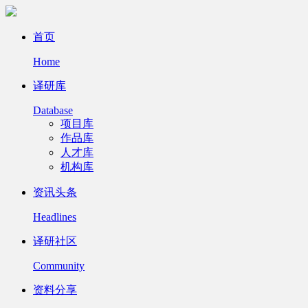
首页
Home
译研库
Database
项目库
作品库
人才库
机构库
资讯头条
Headlines
译研社区
Community
资料分享