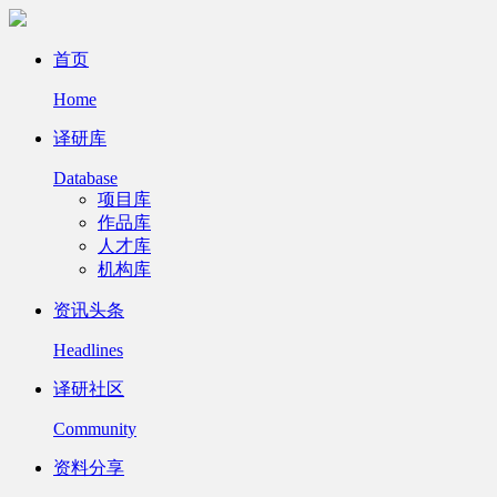
首页
Home
译研库
Database
项目库
作品库
人才库
机构库
资讯头条
Headlines
译研社区
Community
资料分享