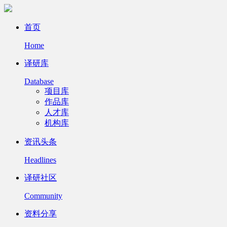
首页
Home
译研库
Database
项目库
作品库
人才库
机构库
资讯头条
Headlines
译研社区
Community
资料分享