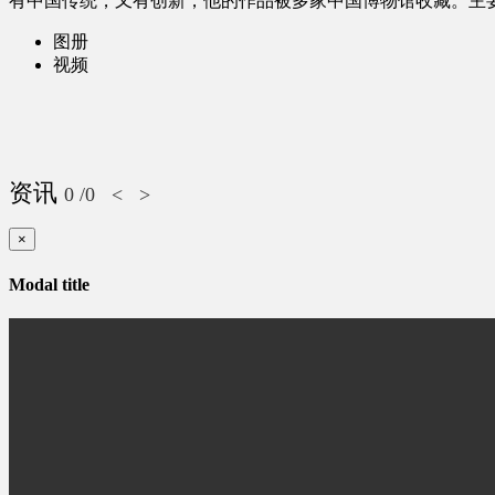
有中国传统，又有创新，他的作品被多家中国博物馆收藏。主
图册
视频
资讯
0
/0
<
>
×
Modal title