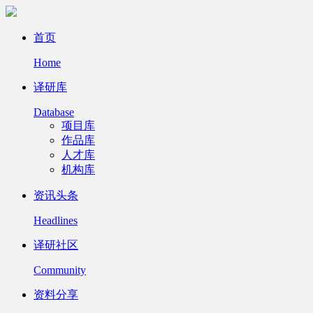
首页
Home
译研库
Database
项目库
作品库
人才库
机构库
资讯头条
Headlines
译研社区
Community
资料分享